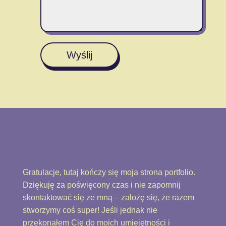
Wyślij
Gratulacje, tutaj kończy się moja strona portfolio.
Dziękuję za poświęcony czas i nie zapomnij
skontaktować się ze mną – założę się, że razem
stworzymy coś super! Jeśli jednak nie
przekonałem Cię do moich umiejętności i