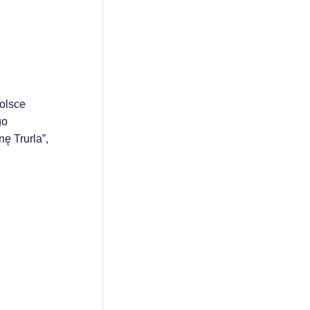
olsce
go
ę Trurla”,