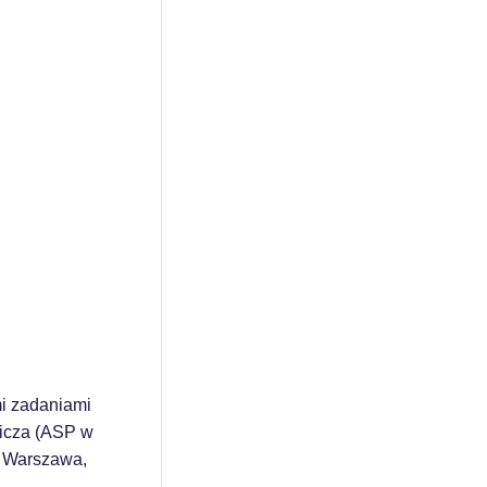
i zadaniami
wicza (ASP w
1; Warszawa,