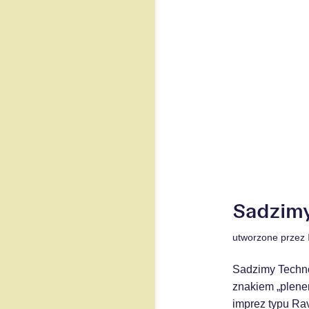
Sadzimy
utworzone przez
Sadzimy Techno
znakiem „plener
imprez typu Rav