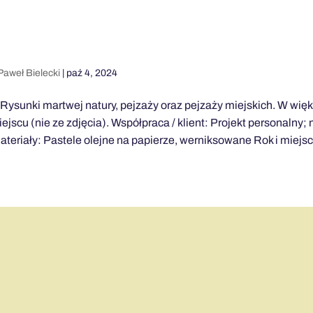
Paweł Bielecki
|
paź 4, 2024
Rysunki martwej natury, pejzaży oraz pejzaży miejskich. W wię
jscu (nie ze zdjęcia). Współpraca / klient: Projekt personalny;
ateriały: Pastele olejne na papierze, werniksowane Rok i miejsce