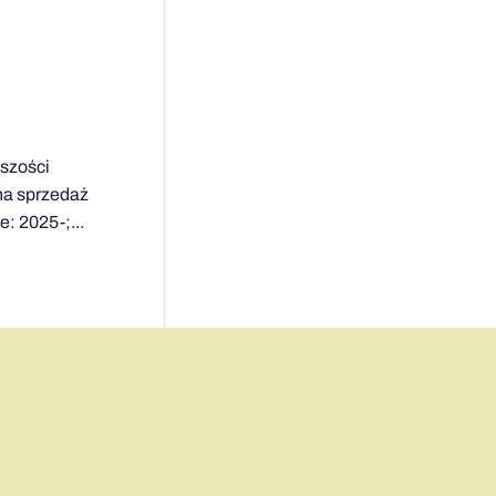
kszości
 na sprzedaż
: 2025-;...