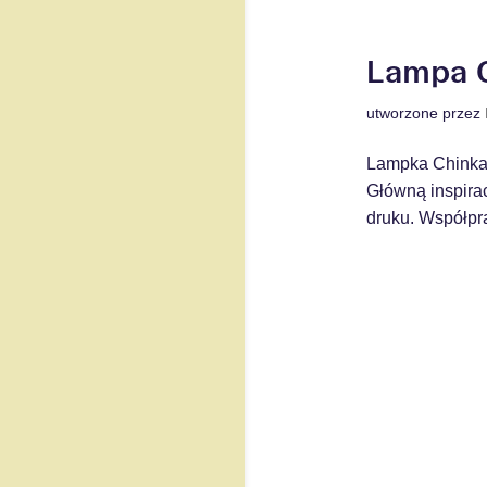
Lampa C
utworzone przez
Lampka Chinkali
Główną inspirac
druku. Współprac