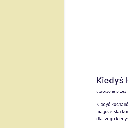
Kiedyś 
utworzone przez
Kiedyś kochali
magisterska kon
dlaczego kiedyś